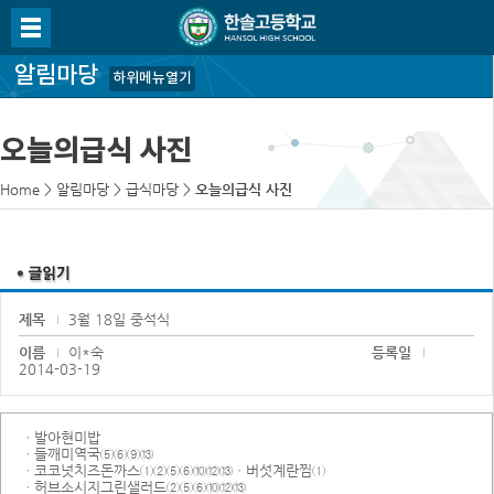
알림마당
하위메뉴열기
오늘의급식 사진
Home
>
알림마당
>
급식마당
>
오늘의급식 사진
제목
3월 18일 중석식
이름
이*숙
등록일
2014-03-19
ㆍ발아현미밥
ㆍ들깨미역국⑤⑥⑨⑬
ㆍ코코넛치즈돈까스①②⑤⑥⑩⑫⑬ㆍ버섯계란찜①
ㆍ허브소시지그린샐러드②⑤⑥⑩⑫⑬