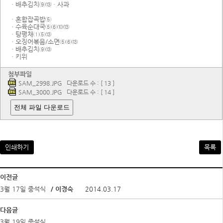
ㆍ배추김치⑨⑬ㆍ사과
ㆍ혼합잡곡밥⑤
ㆍ수육순대국⑤⑥⑩⑬
ㆍ탕평채①⑤⑬
ㆍ오징어볶음/소면⑤⑥⑬
ㆍ배추김치⑨⑬
ㆍ키위
첨부파일
SAM_2998.JPG
다운로드 수 : [ 13 ]
SAM_3000.JPG
다운로드 수 : [ 14 ]
전체 파일 다운로드
인쇄하기
목록
이전글
3월 17일 중석식
/ 이경숙
2014.03.17
다음글
3월 19일 중석식