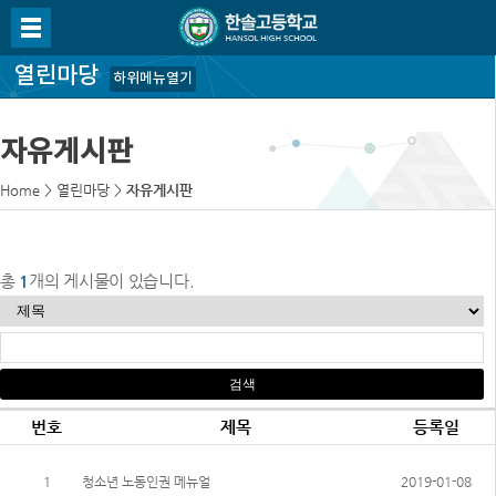
열린마당
하위메뉴열기
자유게시판
Home
>
열린마당
>
자유게시판
총
1
개의 게시물이 있습니다.
번호
제목
등록일
1
청소년 노동인권 메뉴얼
2019-01-08