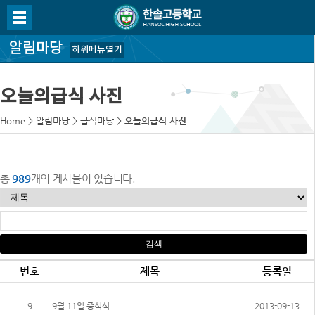
알림마당
하위메뉴열기
오늘의급식 사진
Home
>
알림마당
>
급식마당
>
오늘의급식 사진
총
989
개의 게시물이 있습니다.
번호
제목
등록일
9
9월 11일 중석식
2013-09-13