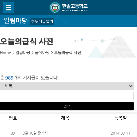
알림마당
하위메뉴열기
오늘의급식 사진
Home
>
알림마당
>
급식마당
>
오늘의급식 사진
총
989
개의 게시물이 있습니다.
번호
제목
등록일
89
3월 10일 중석식
2014-03-11