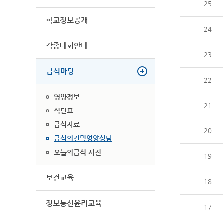
25
학교정보공개
24
각종대회안내
23
급식마당
22
영양정보
21
식단표
급식자료
20
급식의견및영양상담
오늘의급식 사진
19
보건교육
18
정보통신윤리교육
17