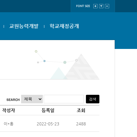
FONT SIZE
교원능력개발
학교재정공개
작성자
등록일
조회
이*홍
2022-05-23
2488