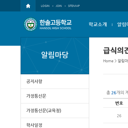
LOGIN
JOIN
SITEMAP
학교소개
알림
급식의
알림마당
Home
>
알림마
공지사항
총
26
개의 
가정통신문
번호
가정통신문(교육청)
26
학사일정