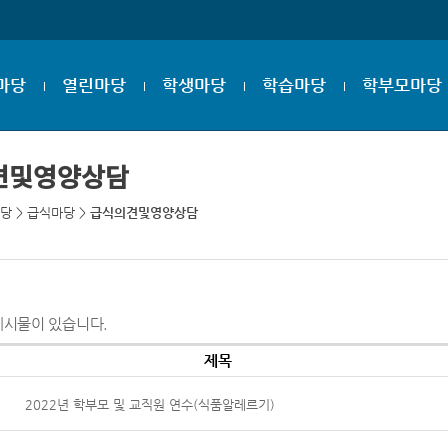
마당
열린마당
학생마당
학습마당
학부모마당
견및영양상담
당
>
급식마당
>
급식의견및영양상담
게시물이 있습니다.
제목
2022년 학부모 및 교직원 연수(식품알레르기)