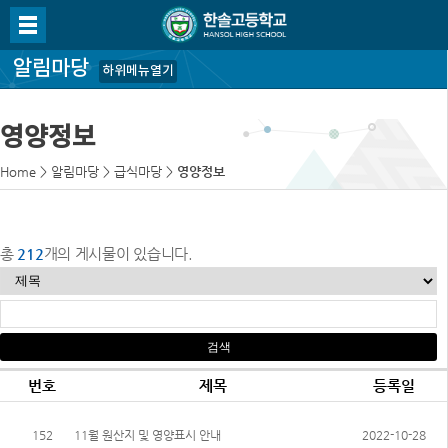
알림마당
하위메뉴열기
영양정보
Home
>
알림마당
>
급식마당
>
영양정보
총
212
개의 게시물이 있습니다.
번호
제목
등록일
152
11월 원산지 및 영양표시 안내
2022-10-28