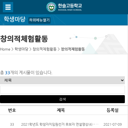
학생마당
하위메뉴열기
창의적체험활동
Home
>
학생마당
>
창의적체험활동
>
창의적체험활동
총
33
개의 게시물이 있습니다.
번호
제목
등록일
33
2021학년도 학생자치임원선거 후보자 연설영상(4) - 마지막영상
2021-07-09