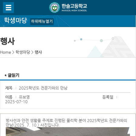
학생마당
하위메뉴열기
행사
Home
>
학생마당
>
행사
제목
2025학년도 전문가와의 만남
이름
유보영
등록일
2025-07-10
방사선과 안전 생활을 주제로 진행된 물리학 분야 2025학년도 전문가와의
만남(2025. 7. 10.) 사진입니다.