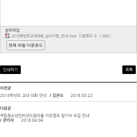
첨부파일
2018학년도교내대회_심사기준_안내.hwp
다운로드 수 : [ 268 ]
전체 파일 다운로드
인쇄하기
목록
이전글
2018학년도 교내 대회 안내
/ 김관오
2018.03.22
다음글
국립청소년인터넷드림마을 치유캠프 참가자 모집 안내
/ 관리자
2018.04.04