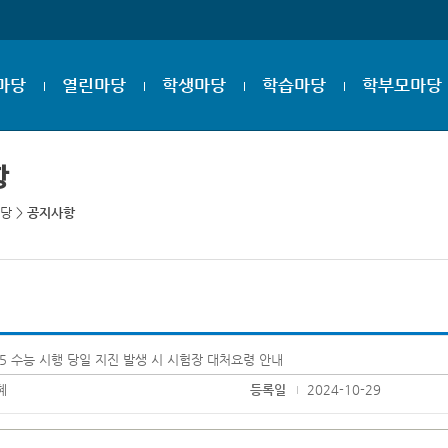
마당
열린마당
학생마당
학습마당
학부모마당
항
당
>
공지사항
25 수능 시행 당일 지진 발생 시 시험장 대처요령 안내
혜
등록일
2024-10-29