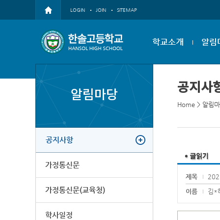
LOGIN
JOIN
SITEMAP
학교소개
알림
공지사
알림마당
Home
>
알림마
공지사항
가정통신문
제목
20
가정통신문(교육청)
이름
김*
학사일정